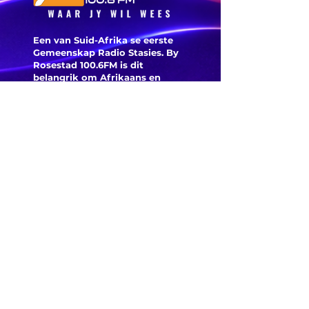
Een van Suid-Afrika se eerste
Gemeenskap Radio Stasies. By
Rosestad 100.6FM is dit
belangrik om Afrikaans en
Christelik georiënteerd te
wees.
'n Gemeenskap Radio Stasie vir
die gemeenskap van
Bloemfontein.
Maak
Kontak
Besoek ons