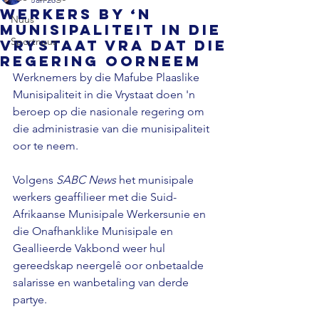
Werkers by ‘n
Nuus
munisipaliteit in die
Sportnuus
Vrystaat vra dat die
regering oorneem
Werknemers by die Mafube Plaaslike 
Munisipaliteit in die Vrystaat doen 'n 
beroep op die nasionale regering om 
die administrasie van die munisipaliteit 
oor te neem. 
Volgens 
SABC News
 het munisipale 
werkers geaffilieer met die Suid-
Afrikaanse Munisipale Werkersunie en 
die Onafhanklike Munisipale en 
Geallieerde Vakbond weer hul 
gereedskap neergelê oor onbetaalde 
salarisse en wanbetaling van derde 
partye. 