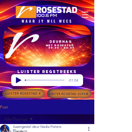
Deurnag
met Rosestad
00:00 – 06:00
Luister regstreeks
-01:04
LUISTER ROSESTAD X
LUISTER ROSESTAD SOKKIE
Post
Alle Plasings
Saamgestel deur Nadia Pieters
Alle Plasings
Jan 28