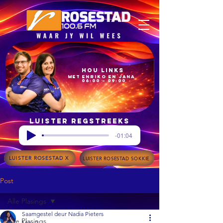
Hou Links
met Enriko en Jana
06:00 – 09:00
Luister regstreeks
-01:04
LUISTER ROSESTAD X
LUISTER ROSESTAD SOKKIE
Post
Alle Plasings
Saamgestel deur Nadia Pieters
Alle Plasings
May 2