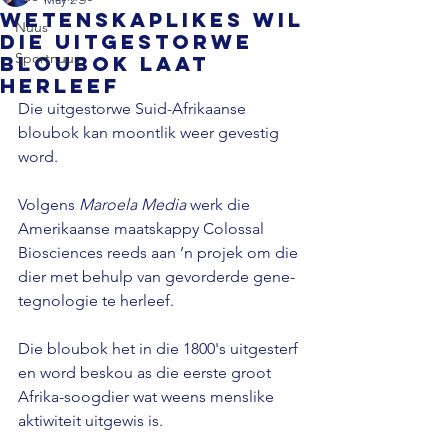
Wetenskaplikes wil
Nuus
die uitgestorwe
Sportnuus
bloubok laat
herleef
Die uitgestorwe Suid-Afrikaanse 
bloubok kan moontlik weer gevestig 
word.
Volgens 
Maroela Media
 werk die 
Amerikaanse maatskappy Colossal 
Biosciences reeds aan ’n projek om die 
dier met behulp van gevorderde gene-
tegnologie te herleef.
Die bloubok het in die 1800's uitgesterf 
en word beskou as die eerste groot 
Afrika-soogdier wat weens menslike 
aktiwiteit uitgewis is.