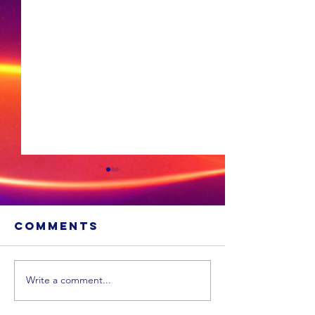
Comments
Write a comment...
‘n Winburg-
man samel