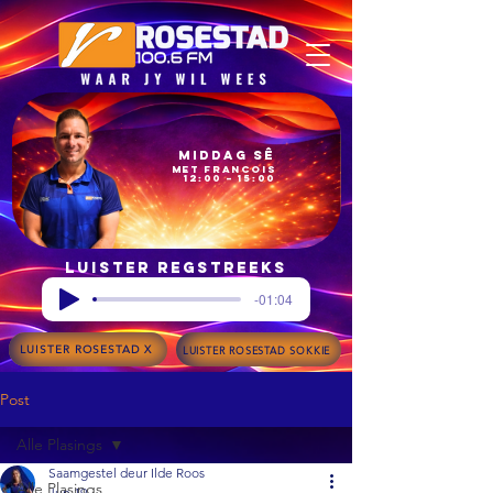
Middag Sê
met Francois
12:00 – 15:00
Luister regstreeks
-01:04
LUISTER ROSESTAD X
LUISTER ROSESTAD SOKKIE
Post
Alle Plasings
Saamgestel deur Ilde Roos
Alle Plasings
Jun 19