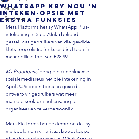
WhatsApp kry nou 'n
Nuus
inteken-opsie met
Sportnuus
ekstra funksies
Meta Platforms het sy WhatsApp Plus-
intekening in Suid-Afrika bekend 
gestel, wat gebruikers van die gewilde 
klets-toep ekstra funksies bied teen ’n 
maandelikse fooi van R28,99. 
My Broadband 
berig die Amerikaanse 
sosialemediareus het die intekening in 
April 2026 begin toets en gesê dit is 
ontwerp vir gebruikers wat meer 
maniere soek om hul ervaring te 
organiseer en te verpersoonlik. 
Meta Platforms het beklemtoon dat hy 
nie beplan om vir privaat boodskappe 
of ander kernfunksies van WhatsApp te 