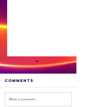
Comments
Write a comment...
Cosatu i