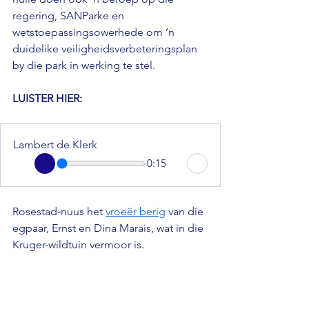
regering, SANParke en 
wetstoepassingsowerhede om ’n 
duidelike veiligheidsverbeteringsplan 
by die park in werking te stel.
LUISTER HIER: 
Lambert de Klerk
0:15
Rosestad-nuus het 
vroeër berig
 van die 
egpaar, Ernst en Dina Marais, wat in die 
Kruger-wildtuin vermoor is. 