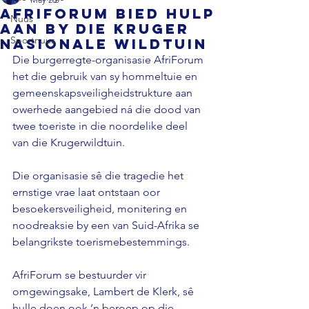
AfriForum bied hulp
Nuus
aan by die Kruger
Sportnuus
Nasionale Wildtuin
Die burgerregte-organisasie AfriForum 
het die gebruik van sy hommeltuie en 
gemeenskapsveiligheidstrukture aan 
owerhede aangebied ná die dood van 
twee toeriste in die noordelike deel 
van die Krugerwildtuin. 
Die organisasie sê die tragedie het 
ernstige vrae laat ontstaan oor 
besoekersveiligheid, monitering en 
noodreaksie by een van Suid-Afrika se 
belangrikste toerismebestemmings. 
AfriForum se bestuurder vir 
omgewingsake, Lambert de Klerk, sê 
hulle doen ook ’n beroep op die 