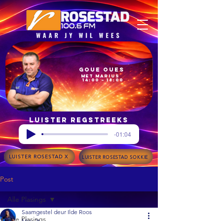
Goue Oues
met Marius
14:00 – 18:00
Luister regstreeks
-01:04
LUISTER ROSESTAD X
LUISTER ROSESTAD SOKKIE
Post
Alle Plasings
Saamgestel deur Ilde Roos
Alle Plasings
May 26