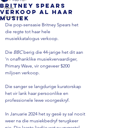
Britney Spears
Nuus
verkoop al haar
Sportnuus
musiek
Die pop-sensasie Britney Spears het 
die regte tot haar hele 
musiekkatalogus verkoop. 
Die 
BBC 
berig die 44-jarige het dit aan 
'n onafhanklike musiekvervaardiger, 
Primary Wave, vir ongeveer $200 
miljoen verkoop. 
Die sanger se langdurige kuratorskap 
het vir lank haar persoonlike en 
professionele lewe voorgeskryf. 
In Januarie 2024 het sy gesê sy sal nooit 
weer na die musiekbedryf terugkeer 
nie. Die laaste liedjie wat sy vrygestel 