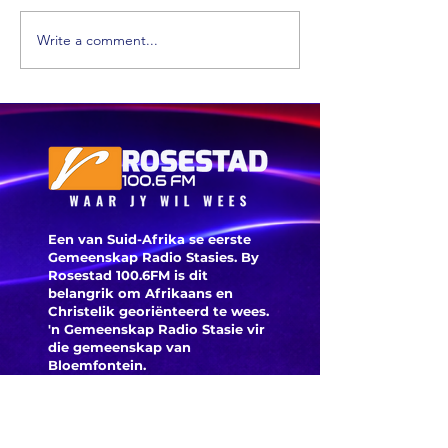
Write a comment...
'n Suid-
Afrikaanse
Die
dokter maak
Ossewab
mediese
argief i
geskiedenis
digitaal
Een van Suid-Afrika se eerste
Gemeenskap Radio Stasies. By
Rosestad 100.6FM is dit
belangrik om Afrikaans en
Christelik georiënteerd te
wees.
'n Gemeenskap Radio Stasie vir
die gemeenskap van
Bloemfontein.
Maak
Kontak