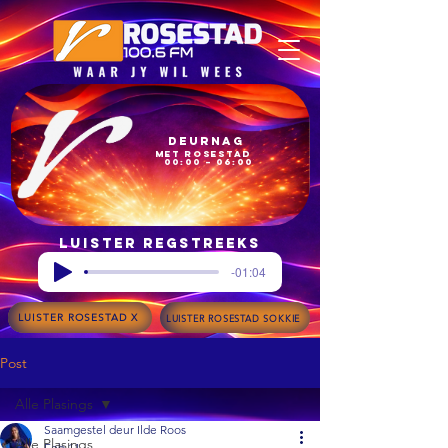
Deurnag
met Rosestad
00:00 – 06:00
Luister regstreeks
-01:04
LUISTER ROSESTAD X
LUISTER ROSESTAD SOKKIE
Post
Alle Plasings
Saamgestel deur Ilde Roos
Alle Plasings
Feb 11