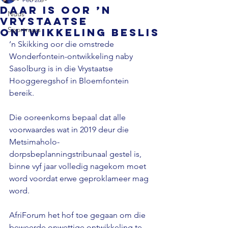
Daar is oor ’n
Nuus
Vrystaatse
Sportnuus
ontwikkeling beslis
’n Skikking oor die omstrede 
Wonderfontein-ontwikkeling naby 
Sasolburg is in die Vrystaatse 
Hooggeregshof in Bloemfontein 
bereik.
Die ooreenkoms bepaal dat alle 
voorwaardes wat in 2019 deur die 
Metsimaholo-
dorpsbeplanningstribunaal gestel is, 
binne vyf jaar volledig nagekom moet 
word voordat erwe geproklameer mag 
word.
AfriForum het hof toe gegaan om die 
beweerde onwettige ontwikkeling te 