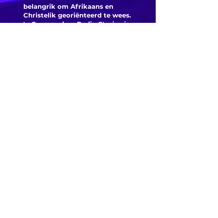
belangrik om Afrikaans en
Christelik georiënteerd te
wees.
'n Gemeenskap Radio Stasie vir
die gemeenskap van
Bloemfontein.
Maak
Kontak
Besoek ons
KORT PAAIE