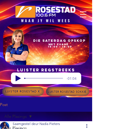
Die Saterdag Opskop
met Zuané
15:00 – 18:00
Luister regstreeks
-01:04
LUISTER ROSESTAD X
LUISTER ROSESTAD SOKKIE
Post
Alle Plasings
Saamgestel deur Nadia Pieters
Alle Plasings
Feb 26