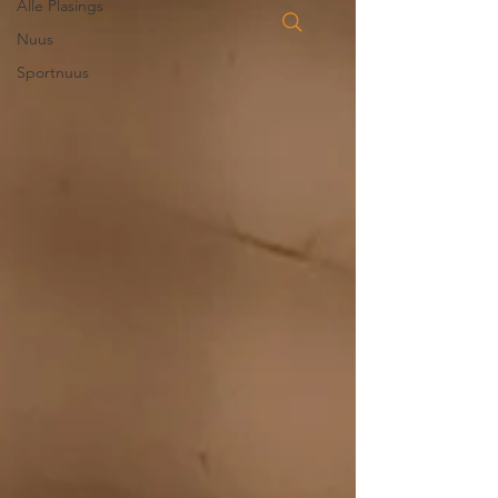
Alle Plasings
Nuus
Sportnuus