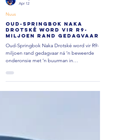
Saamgestel deur Armando Pieters
Apr 12
Nuus
Oud-Springbok Naka
Drotské word vir R9-
miljoen rand gedagvaar
Oud-Springbok Naka Drotské word vir R9-
miljoen rand gedagvaar ná ’n beweerde
onderonsie met ’n buurman in
Bloemfontein. Volgens Netwerk24 het die
voorval ontstaan ná ’n rusie wat glo begin
het met opmerkings oor Drotské se vrou en
daarna geëskaleer het in ’n fisieke
konfrontasie tussen die betrokke partye. Die
buurman, Vivian John de la Hunt, dagvaar
nou Drotské en ’n vriend vir