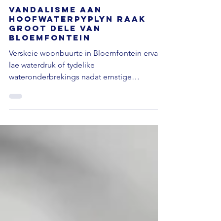
Nuus
Vandalisme aan
hoofwaterpyplyn raak
groot dele van
Bloemfontein
Verskeie woonbuurte in Bloemfontein ervaar
lae waterdruk of tydelike
wateronderbrekings nadat ernstige
vandalisme aan 'n hoof
grootmaatwaterpyplyn naby die Grootvlei
Gevangenis aangemeld is. Volgens die DA in
Mangaung is die pyplyn beskadig, wat
noodmaatreëls genoodsaak het om
watervoorsiening na 'n alternatiewe
staalpyplyn oor te skakel. Gebiede wat
geraak word sluit onder meer Pellissier, Vista
Park, Rocklands, Phelindaba, Phahameng,
Unique Homes, Universitas, Bainsvlei, La