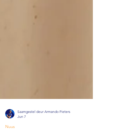
Saamgestel deur Armando Pieters
Jun 7