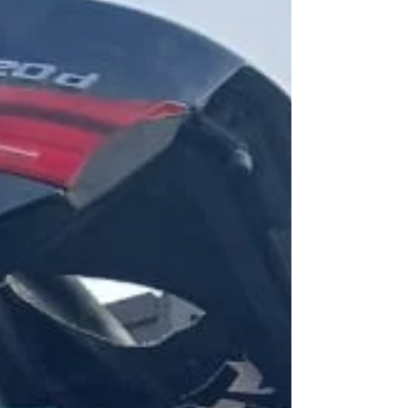
skadevergoeding van R9-miljoen . Dit hou
glo verband met beserings wat hy tydens die
voorval opge