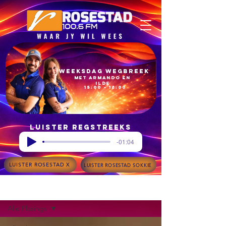
Weeksdag Wegbreek
met Armando en
Ilde
15:00 – 18:00
Luister regstreeks
-01:04
LUISTER ROSESTAD X
LUISTER ROSESTAD SOKKIE
Blog
Alle Plasings