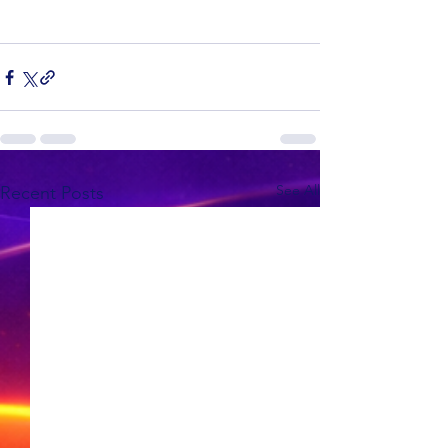
See All
Recent Posts