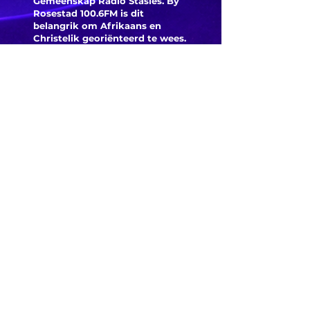
Gemeenskap Radio Stasies. By
Rosestad 100.6FM is dit
belangrik om Afrikaans en
Christelik georiënteerd te
wees.
'n Gemeenskap Radio Stasie vir
die gemeenskap van
Bloemfontein.
Maak
Kontak
Besoek ons