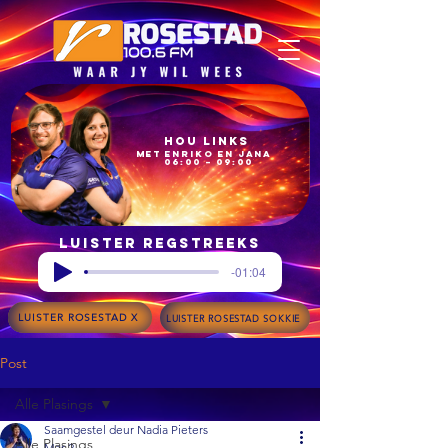
Hou Links
met Enriko en Jana
06:00 – 09:00
Luister regstreeks
-01:04
LUISTER ROSESTAD X
LUISTER ROSESTAD SOKKIE
Post
Alle Plasings
Saamgestel deur Nadia Pieters
Alle Plasings
Mar 2