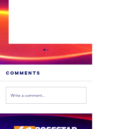
Comments
Write a comment...
Xhariep kry
eers in 2031 'n
nuwe
munisipaliteit
‘ANC-