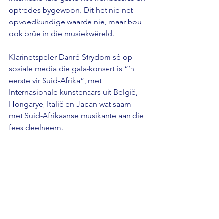
optredes bygewoon. Dit het nie net 
opvoedkundige waarde nie, maar bou 
ook brûe in die musiekwêreld. 
Klarinetspeler Danré Strydom sê op 
sosiale media die gala-konsert is “’n 
eerste vir Suid-Afrika”, met 
Internasionale kunstenaars uit België, 
Hongarye, Italië en Japan wat saam 
met Suid-Afrikaanse musikante aan die 
fees deelneem.