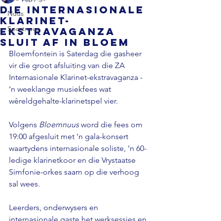
Die Internasionale
Nuus
Klarinet-
Sportnuus
ekstravaganza
sluit af in Bloem
Bloemfontein is Saterdag die gasheer 
vir die groot afsluiting van die ZA 
Internasionale Klarinet-ekstravaganza - 
’n weeklange musiekfees wat 
wêreldgehalte-klarinetspel vier.
Volgens 
Bloemnuus
 word die fees om 
19:00 afgesluit met ’n gala-konsert 
waartydens internasionale soliste, ’n 60-
ledige klarinetkoor en die Vrystaatse 
Simfonie-orkes saam op die verhoog 
sal wees. 
Leerders, onderwysers en 
internasionale gaste het werksessies en 