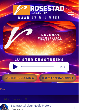
Deurnag
met Rosestad
00:00 – 06:00
Luister regstreeks
-01:04
LUISTER ROSESTAD X
LUISTER ROSESTAD SOKKIE
Post
Alle Plasings
Saamgestel deur Nadia Pieters
Alle Plasings
Feb 7