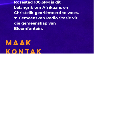
Rosestad 100.6FM is dit
belangrik om Afrikaans en
Christelik georiënteerd te
wees.
'n Gemeenskap Radio Stasie vir
die gemeenskap van
Bloemfontein.
Maak
Kontak
Besoek ons
KORT PAAIE