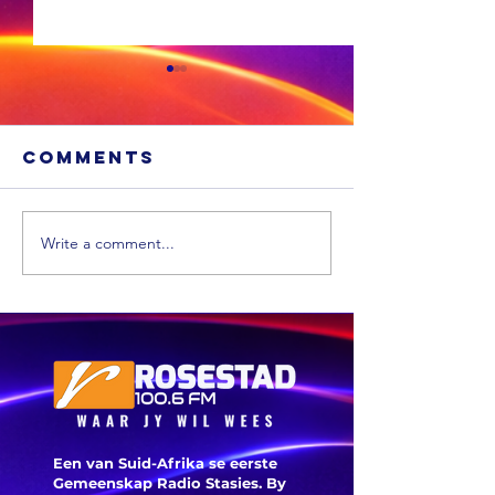
Comments
Write a comment...
MK-party:
'Phala Phala
Nog net 
moet besoek
geleenth
word'
aanlyn
kieserre
Een van Suid-Afrika se eerste
Gemeenskap Radio Stasies. By