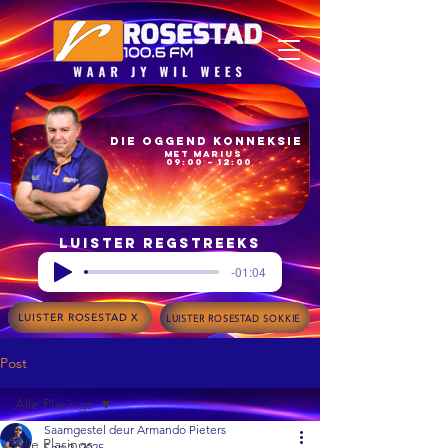
Die Oggend Konneksie
met Marius
09:00 – 12:00
Luister regstreeks
-01:04
LUISTER ROSESTAD X
LUISTER ROSESTAD SOKKIE
Post
Alle Plasings
Saamgestel deur Armando Pieters
Alle Plasings
Sep 2, 2025