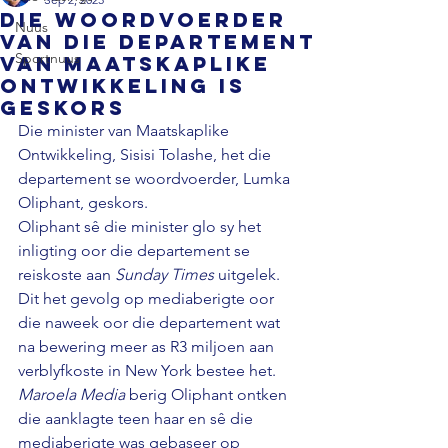
Die woordvoerder
Nuus
van die departement
Sportnuus
van maatskaplike
ontwikkeling is
geskors
Die minister van Maatskaplike 
Ontwikkeling, Sisisi Tolashe, het die 
departement se woordvoerder, Lumka 
Oliphant, geskors. 
Oliphant sê die minister glo sy het 
inligting oor die departement se 
reiskoste aan 
Sunday Times
 uitgelek. 
Dit het gevolg op mediaberigte oor 
die naweek oor die departement wat 
na bewering meer as R3 miljoen aan 
verblyfkoste in New York bestee het. 
Maroela Media
 berig Oliphant ontken 
die aanklagte teen haar en sê die 
mediaberigte was gebaseer op 