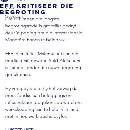
EFF kritiseer die
Nuus
begroting
Sportnuus
Die EFF meen die jongste 
begrotingsrede is grootliks gedryf 
deur ’n poging om die Internasionale 
Monetêre Fonds te beïndruk.
EFF-leier Julius Malema het aan die 
media gesê gewone Suid-Afrikaners 
sal steeds onder die nuwe begroting 
gebuk gaan.
Hy voeg by die party het verwag dat 
meer fondse aan beleggings en 
infrastruktuur toegeken sou word om 
werkskepping aan te help in ’n land 
met ’n hoë werkloosheidsyfer.