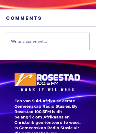
Comments
Write a comment...
Gauteng kry
‘n Jong
‘n reuse-
wat na
energie-
bewerin
inspuiting
ontvoer 
uit China
is terug
gevind
Een van Suid-Afrika se eerste
Gemeenskap Radio Stasies. By
Rosestad 100.6FM is dit
belangrik om Afrikaans en
Christelik georiënteerd te
wees.
'n Gemeenskap Radio Stasie vir
die gemeenskap van