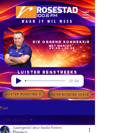
Die Oggend Konneksie
met Marius
09:00 – 12:00
Luister regstreeks
-01:04
LUISTER ROSESTAD X
LUISTER ROSESTAD SOKKIE
Post
Alle Plasings
Saamgestel deur Nadia Pieters
Alle Plasings
Feb 26