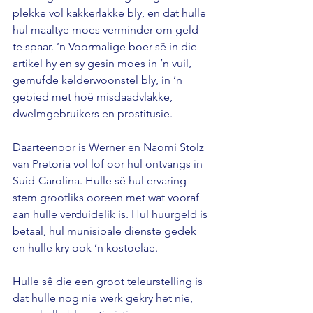
plekke vol kakkerlakke bly, en dat hulle 
hul maaltye moes verminder om geld 
te spaar. ’n Voormalige boer sê in die 
artikel hy en sy gesin moes in ’n vuil, 
gemufde kelderwoonstel bly, in ’n 
gebied met hoë misdaadvlakke, 
dwelmgebruikers en prostitusie. 
Daarteenoor is Werner en Naomi Stolz 
van Pretoria vol lof oor hul ontvangs in 
Suid-Carolina. Hulle sê hul ervaring 
stem grootliks ooreen met wat vooraf 
aan hulle verduidelik is. Hul huurgeld is 
betaal, hul munisipale dienste gedek 
en hulle kry ook ’n kostoelae. 
Hulle sê die een groot teleurstelling is 
dat hulle nog nie werk gekry het nie, 