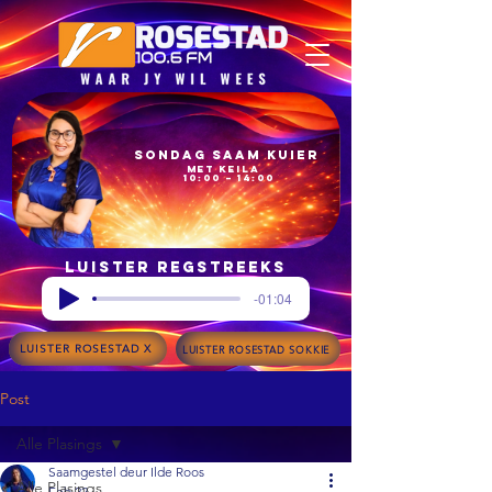
Sondag Saam Kuier
met Keila
10:00 – 14:00
Luister regstreeks
-01:04
LUISTER ROSESTAD X
LUISTER ROSESTAD SOKKIE
Post
Alle Plasings
Saamgestel deur Ilde Roos
Alle Plasings
Feb 22