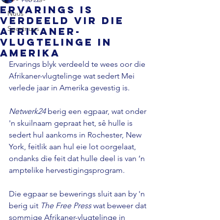
Ervarings is
Nuus
verdeeld vir die
Sportnuus
Afrikaner-
vlugtelinge in
Amerika
Ervarings blyk verdeeld te wees oor die 
Afrikaner-vlugtelinge wat sedert Mei 
verlede jaar in Amerika gevestig is. 
Netwerk24 
berig een egpaar, wat onder 
'n skuilnaam gepraat het, sê hulle is 
sedert hul aankoms in Rochester, New 
York, feitlik aan hul eie lot oorgelaat, 
ondanks die feit dat hulle deel is van ’n 
amptelike hervestigingsprogram. 
Die egpaar se bewerings sluit aan by 'n 
berig uit 
The Free Press 
wat beweer dat 
sommige Afrikaner-vlugtelinge in 