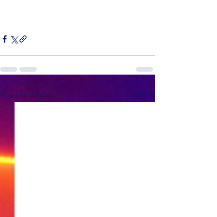
See All
Recent Posts