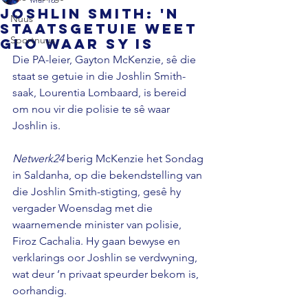
Joshlin Smith: 'n
Nuus
Staatsgetuie weet
Sportnuus
glo waar sy is
Die PA-leier, Gayton McKenzie, sê die 
staat se getuie in die Joshlin Smith-
saak, Lourentia Lombaard, is bereid 
om nou vir die polisie te sê waar 
Joshlin is. 
Netwerk24 
berig McKenzie het Sondag 
in Saldanha, op die bekendstelling van 
die Joshlin Smith-stigting, gesê hy 
vergader Woensdag met die 
waarnemende minister van polisie, 
Firoz Cachalia. Hy gaan bewyse en 
verklarings oor Joshlin se verdwyning, 
wat deur ’n privaat speurder bekom is, 
oorhandig. 