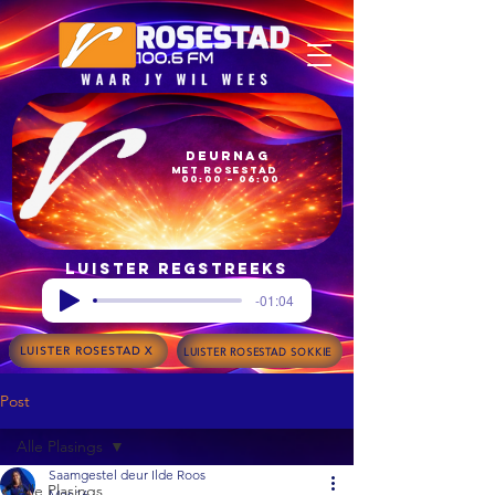
Deurnag
met Rosestad
00:00 – 06:00
Luister regstreeks
-01:04
LUISTER ROSESTAD X
LUISTER ROSESTAD SOKKIE
Post
Alle Plasings
Saamgestel deur Ilde Roos
Alle Plasings
Mar 16