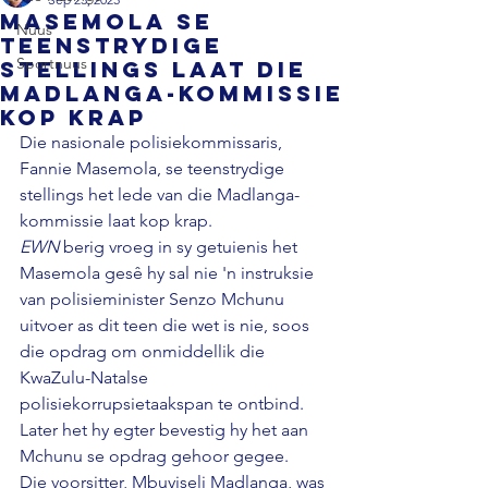
Masemola se
Nuus
teenstrydige
Sportnuus
stellings laat die
Madlanga-kommissie
kop krap
Die nasionale polisiekommissaris, 
Fannie Masemola, se teenstrydige 
stellings het lede van die Madlanga-
kommissie laat kop krap. 
EWN
 berig vroeg in sy getuienis het 
Masemola gesê hy sal nie 'n instruksie 
van polisieminister Senzo Mchunu 
uitvoer as dit teen die wet is nie, soos 
die opdrag om onmiddellik die 
KwaZulu-Natalse 
polisiekorrupsietaakspan te ontbind. 
Later het hy egter bevestig hy het aan 
Mchunu se opdrag gehoor gegee. 
Die voorsitter, Mbuyiseli Madlanga, was 