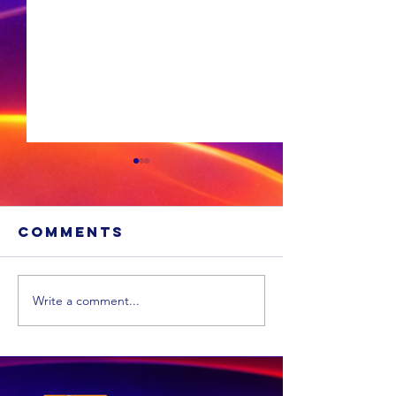
Comments
Write a comment...
Xhariep kry
eers in 2031 'n
nuwe
munisipaliteit
‘ANC-