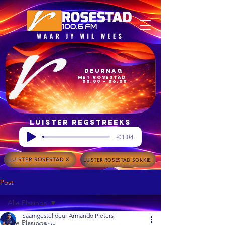
Deurnag
met Rosestad
00:00 – 06:00
Luister regstreeks
-01:04
LUISTER ROSESTAD X
LUISTER ROSESTAD SOKKIE
Post
Alle Plasings
Saamgestel deur Armando Pieters
Alle Plasings
Sep 23, 2025