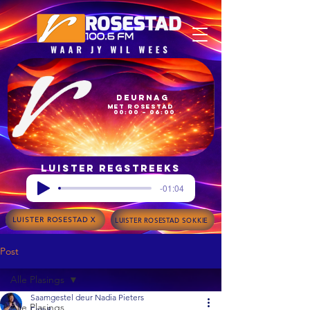
Deurnag
met Rosestad
00:00 – 06:00
Luister regstreeks
-01:04
LUISTER ROSESTAD X
LUISTER ROSESTAD SOKKIE
Post
Alle Plasings
Saamgestel deur Nadia Pieters
Alle Plasings
Feb 8