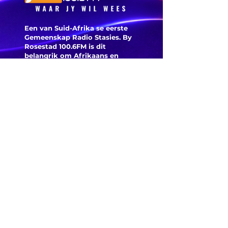
Een van Suid-Afrika se eerste
Gemeenskap Radio Stasies. By
Rosestad 100.6FM is dit
belangrik om Afrikaans en
Christelik georiënteerd te
wees.
'n Gemeenskap Radio Stasie vir
die gemeenskap van
Bloemfontein.
Maak
Kontak
Besoek ons