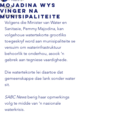
Mojadina wys
Nuus
vinger na
Sportnuus
munisipaliteite
Volgens die Minister van Water en 
Sanitasie, Pemmy Majodina, kan 
volgehoue watertekorte grootliks 
toegeskryf word aan munisipaliteite se 
versuim om waterinfrastruktuur 
behoorlik te onderhou, asook ’n 
gebrek aan tegniese vaardighede. 
Die watertekorte lei daartoe dat 
gemeenskappe dae lank sonder water 
sit. 
SABC News
 berig haar opmerkings 
volg te midde van ’n nasionale 
waterkrisis. 