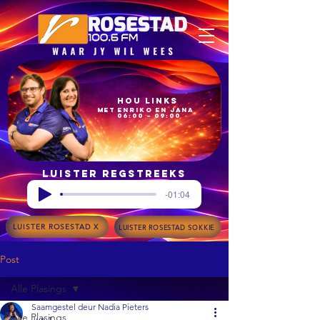
Hou Links
met Enriko en Jana
06:00 – 09:00
Luister regstreeks
-01:04
LUISTER ROSESTAD X
LUISTER ROSESTAD SOKKIE
Post
Alle Plasings
Saamgestel deur Nadia Pieters
Alle Plasings
Jun 1