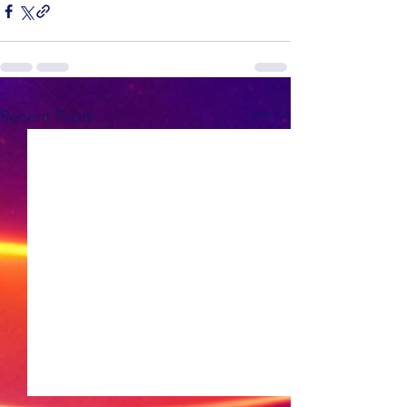
See All
Recent Posts