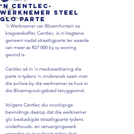
‘n Centlec-
Nuus
werknemer steel
Sportnuus
glo parte
'n Werknemer van Bloemfontein se 
kragverskaffer, Centlec, is in hegtenis 
geneem nadat straatligparte ter waarde 
van meer as R27 000 by sy woning 
gevind is.
Centlec sê in 'n mediaverklaring die 
parte is tydens 'n ondersoek saam met 
die polisie by die werknemer se huis in 
die Bloemspruit-gebied teruggevind.
Volgens Centlec dui voorlopige 
bevindings daarop dat die werknemer 
glo beskadigde straatligparte tydens 
onderhouds- en vervangingswerk 
verwyder en in sy besit gehou het.