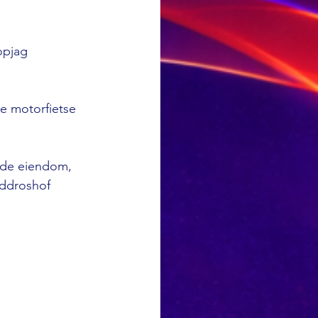
opjag 
ee motorfietse 
lde eiendom, 
nddroshof 