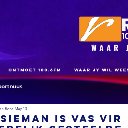
ONTMOET 100.6FM
WAAR JY WIL WEE
portnuus
de Roos
May 13
isieman is vas vir