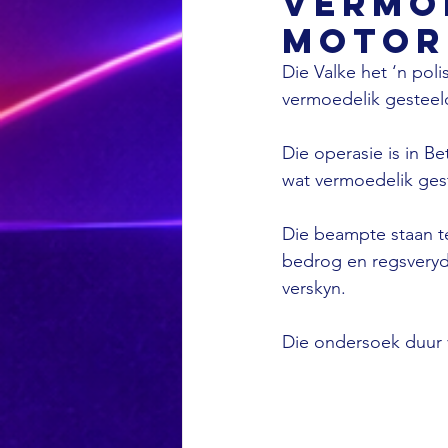
vermo
motor
Die Valke het ‘n poli
vermoedelik gesteel
Die operasie is in Be
wat vermoedelik gest
Die beampte staan ​​
bedrog en regsveryde
verskyn. 
Die ondersoek duur 