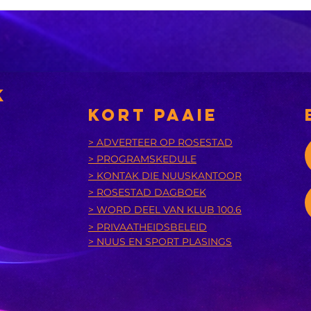
‘n
sa
r
om
Verkragtingslagoffer
di
sie
se skoene is in
te
verdagtes se besit
k
gevind
KORT PAAIE
> ADVERTEER OP ROSESTAD
> PROGRAMSKEDULE
> KONTAK DIE NUUSKANTOOR
> ROSESTAD DAGBOEK
> WORD DEEL VAN KLUB 100.6
> PRIVAATHEIDSBELEID
> NUUS EN SPORT PLASINGS