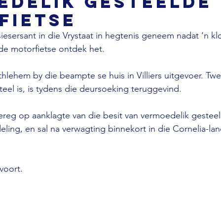
edelik gesteelde
fietse
siesersant in die Vrystaat in hegtenis geneem nadat ‘n kl
de motorfietse ontdek het. 
thlehem by die beampte se huis in Villiers uitgevoer. Tw
eel is, is tydens die deursoeking teruggevind. 
tereg op aanklagte van die besit van vermoedelik gestee
ling, en sal na verwagting binnekort in die Cornelia-la
voort.