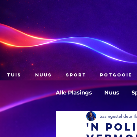
TUIS
NUUS
SPORT
POTGOOIE
Alle Plasings
Nuus
S
Saamgestel deur Il
'n Pol