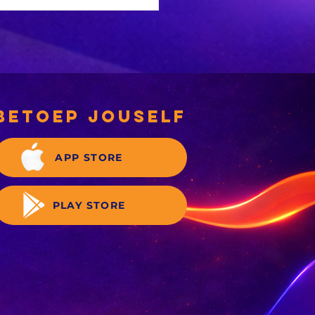
 Winburg-man
mel geld in
 water aan
s
e gemeenskap
 voorsien
betoep jouself
APP STORE
PLAY STORE