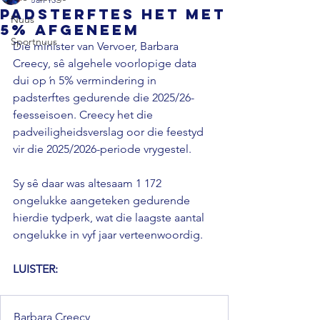
Padsterftes het met
Nuus
5% afgeneem
Sportnuus
Die minister van Vervoer, Barbara 
Creecy, sê algehele voorlopige data 
dui op ŉ 5% vermindering in 
padsterftes gedurende die 2025/26-
feesseisoen. Creecy het die 
padveiligheidsverslag oor die feestyd 
vir die 2025/2026-periode vrygestel. 
Sy sê daar was altesaam 1 172 
ongelukke aangeteken gedurende 
hierdie tydperk, wat die laagste aantal 
ongelukke in vyf jaar verteenwoordig.
LUISTER: 
Barbara Creecy