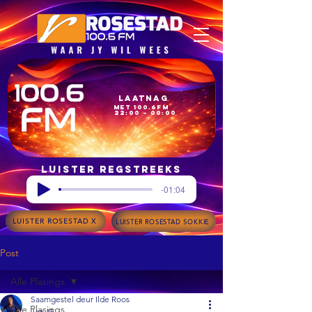
Laatnag
met 100.6FM
22:00 – 00:00
Luister regstreeks
-01:04
LUISTER ROSESTAD X
LUISTER ROSESTAD SOKKIE
Post
Alle Plasings
Saamgestel deur Ilde Roos
Alle Plasings
Jan 15