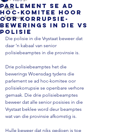
Parlement se ad
Nuus
hoc-komitee hoor
Sportnuus
oor korrupsie-
bewerings in die VS
polisie
Die polisie in die Vrystaat beweer dat 
daar ‘n kabaal van senior 
polisiebeamptes in die provinsie is. 
Drie polisiebeamptes het die 
bewerings Woensdag tydens die 
parlement se ad hoc-komitee oor 
polisiekorrupsie se openbare verhore 
gemaak. Die drie polisiebeamptes 
beweer dat alle senior posisies in die 
Vrystaat beklee word deur beamptes 
wat van die provinsie afkomstig is. 
Hulle beweer dat niks gedoen is toe 