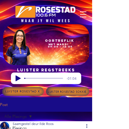
Oortreflik
met Mardi
09:00 – 12:00
Luister regstreeks
-01:04
LUISTER ROSESTAD X
LUISTER ROSESTAD SOKKIE
Post
Alle Plasings
Saamgestel deur Ilde Roos
Alle Plasings
Feb 5