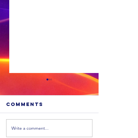
Comments
Write a comment...
OGGEND
MIDDAG SPORT:
SPORT: D