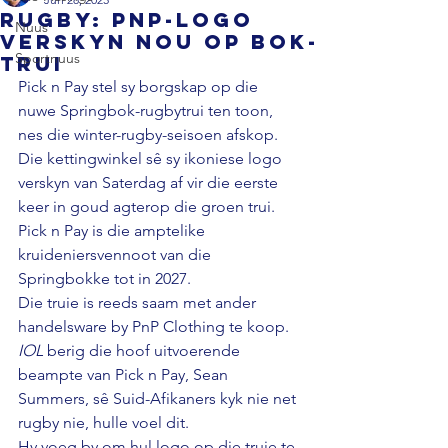
RUGBY: PnP-logo
Nuus
verskyn nou op Bok-
Sportnuus
trui
Pick n Pay stel sy borgskap op die 
nuwe Springbok-rugbytrui ten toon, 
nes die winter-rugby-seisoen afskop. 
Die kettingwinkel sê sy ikoniese logo 
verskyn van Saterdag af vir die eerste 
keer in goud agterop die groen trui. 
Pick n Pay is die amptelike 
kruideniersvennoot van die 
Springbokke tot in 2027. 
Die truie is reeds saam met ander 
handelsware by PnP Clothing te koop. 
IOL
 berig die hoof uitvoerende 
beampte van Pick n Pay, Sean 
Summers, sê Suid-Afikaners kyk nie net 
rugby nie, hulle voel dit. 
Hy voeg by om hul logo op die truie te 