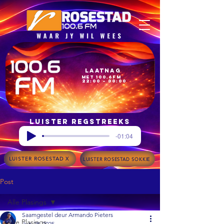
Laatnag
met 100.6FM
22:00 – 00:00
Luister regstreeks
-01:04
LUISTER ROSESTAD X
LUISTER ROSESTAD SOKKIE
Post
Alle Plasings
Saamgestel deur Armando Pieters
Alle Plasings
Jun 28, 2025