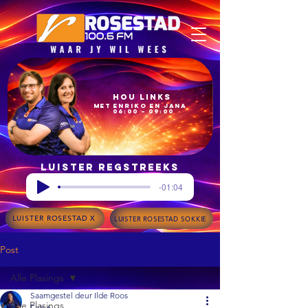
Hou Links
met Enriko en Jana
06:00 – 09:00
Luister regstreeks
-01:04
LUISTER ROSESTAD X
LUISTER ROSESTAD SOKKIE
Post
Alle Plasings
Saamgestel deur Ilde Roos
Alle Plasings
Feb 6