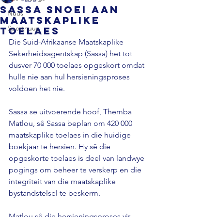
Sassa snoei aan
Nuus
maatskaplike
Sportnuus
toelaes
Die Suid-Afrikaanse Maatskaplike 
Sekerheidsagentskap (Sassa) het tot 
dusver 70 000 toelaes opgeskort omdat 
hulle nie aan hul hersieningsproses 
voldoen het nie. 
Sassa se uitvoerende hoof, Themba 
Matlou, sê Sassa beplan om 420 000 
maatskaplike toelaes in die huidige 
boekjaar te hersien. Hy sê die 
opgeskorte toelaes is deel van landwye 
pogings om beheer te verskerp en die 
integriteit van die maatskaplike 
bystandstelsel te beskerm. 
Matlou sê die hersieningsproses vir 