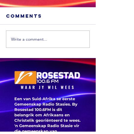
Sassa-
SASSA-
toelaes is
begunst
Comments
Volgens die Suid-Afrikaanse
Die DA het glo ver
aan
vrees o
Maatskaplike
bekommerde SAS
oorledenes
toelaes 
Sekerheidsagentskap (Sassa)
begunstigdes ontv
betaal
verloor
is derduisende oorlede
vrees dat hulle nie
Write a comment...
begunstigdes steeds in die
sal kry nie.
afgelope drie...
Een van Suid-Afrika se eerste
Gemeenskap Radio Stasies. By
Rosestad 100.6FM is dit
belangrik om Afrikaans en
Christelik georiënteerd te
wees.
'n Gemeenskap Radio Stasie vir
die gemeenskap van