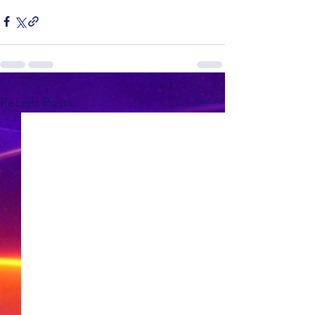
See All
Recent Posts