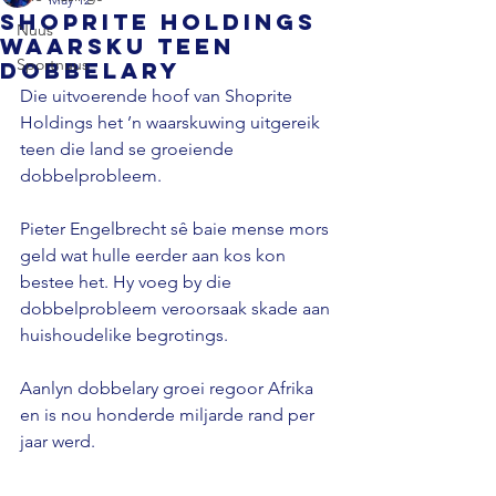
Shoprite Holdings
Nuus
waarsku teen
Sportnuus
dobbelary
Die uitvoerende hoof van Shoprite 
Holdings het ’n waarskuwing uitgereik 
teen die land se groeiende 
dobbelprobleem. 
Pieter Engelbrecht sê baie mense mors 
geld wat hulle eerder aan kos kon 
bestee het. Hy voeg by die 
dobbelprobleem veroorsaak skade aan 
huishoudelike begrotings. 
Aanlyn dobbelary groei regoor Afrika 
en is nou honderde miljarde rand per 
jaar werd.