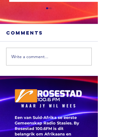
Comments
Write a comment...
Die hart en
siel van
Greenside
Gevange
Kwekery is
moet hul
oorlede
ontvang
Een van Suid-Afrika se eerste
Gemeenskap Radio Stasies. By
Rosestad 100.6FM is dit
belangrik om Afrikaans en