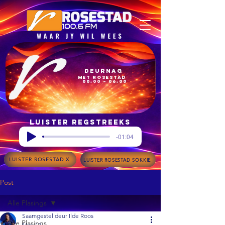
Deurnag
met Rosestad
00:00 – 06:00
Luister regstreeks
-01:04
LUISTER ROSESTAD X
LUISTER ROSESTAD SOKKIE
Post
Alle Plasings
Saamgestel deur Ilde Roos
Alle Plasings
May 12