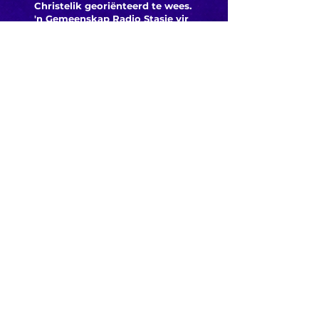
Christelik georiënteerd te
wees.
'n Gemeenskap Radio Stasie vir
die gemeenskap van
Bloemfontein.
Maak
Kontak
Besoek ons
KORT PAAIE
> ADVERTEER OP ROSESTAD