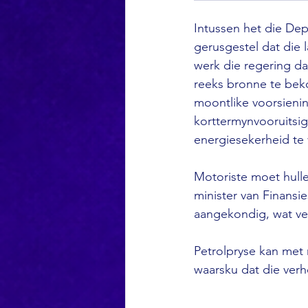
Intussen het die De
gerusgestel dat die 
werk die regering da
reeks bronne te beko
moontlike voorsienin
korttermynvooruitsig
energiesekerheid te 
Motoriste moet hulle
minister van Finans
aangekondig, wat ver
Petrolpryse kan met 
waarsku dat die verh