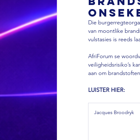
brand
onsek
Die burgerregteorga
van moontlike brands
vulstasies is reeds l
AfriForum se woordv
veiligheidsrisiko’s 
aan om brandstoftenks
LUISTER HIER: 
Jacques Broodryk