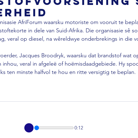
stofvoorsiening 
erheid
nisasie AfriForum waarsku motoriste om vooruit te bepl
toftekorte in dele van Suid-Afrika. Die organisasie sê 
aag, veral op diesel, na wêreldwye onderbrekings in die v
oerder, Jacques Broodryk, waarsku dat brandstof wat o
kan inhou, veral in afgeleë of hoëmisdaadgebiede. Hy spo
 ten minste halfvol te hou en ritte versigtig te beplan.
0:12