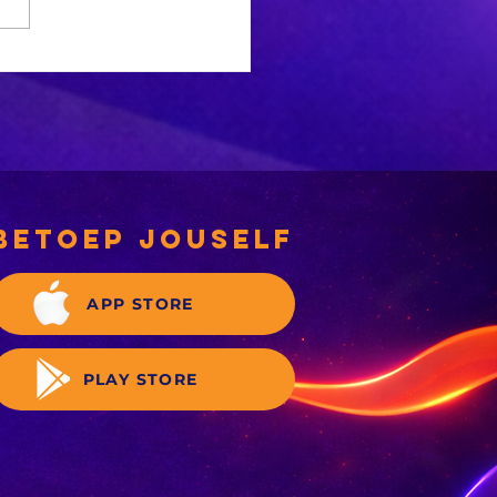
ySafair stel ‘n
delike
andstoftoeslag
betoep jouself
APP STORE
PLAY STORE