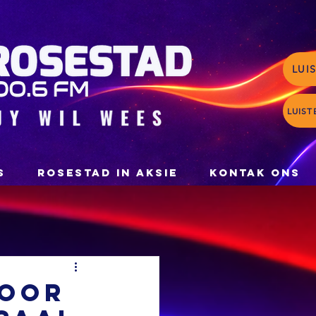
LUI
LUIST
S
ROSESTAD IN AKSIE
KONTAK ONS
 oor