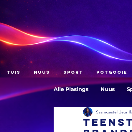
TUIS
NUUS
SPORT
POTGOOIE
Alle Plasings
Nuus
S
Saamgestel deur Il
Teenst