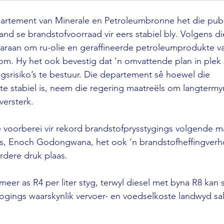
partement van Minerale en Petroleumbronne het die publ
land se brandstofvoorraad vir eers stabiel bly. Volgens 
araan om ru-olie en geraffineerde petroleumprodukte va
m. Hy het ook bevestig dat ’n omvattende plan in plek 
gsrisiko’s te bestuur. Die departement sê hoewel die 
te stabiel is, neem die regering maatreëls om langtermy
versterk.
 voorberei vir rekord brandstofprysstygings volgende m
ies, Enoch Godongwana, het ook ‘n brandstofheffingverh
dere druk plaas. 
meer as R4 per liter styg, terwyl diesel met byna R8 kan
ogings waarskynlik vervoer- en voedselkoste landwyd sal