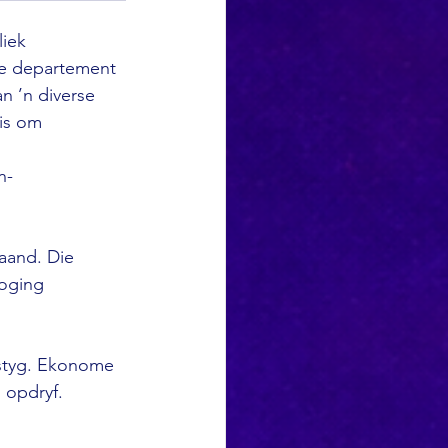
iek 
die departement 
n ’n diverse 
is om 
n-
aand. Die 
oging 
 styg. Ekonome 
 opdryf.