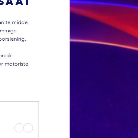
saai
an te midde 
sommige 
oorsiening. 
praak 
or motoriste 