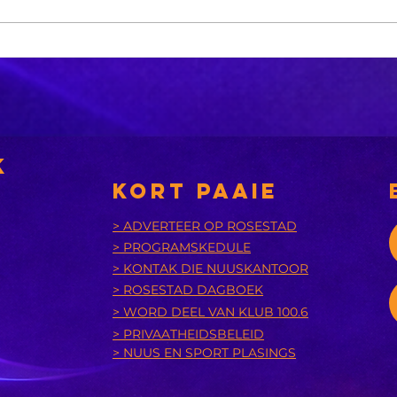
'n
Brandstofbom
Fl
gaan moontlik
appye
ty
bars
e op
br
pe in
in
k
KORT PAAIE
> ADVERTEER OP ROSESTAD
> PROGRAMSKEDULE
> KONTAK DIE NUUSKANTOOR
> ROSESTAD DAGBOEK
> WORD DEEL VAN KLUB 100.6
> PRIVAATHEIDSBELEID
> NUUS EN SPORT PLASINGS