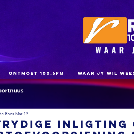
ONTMOET 100.6FM
WAAR JY WIL WEE
portnuus
de Roos
Mar 19
rydige inligting