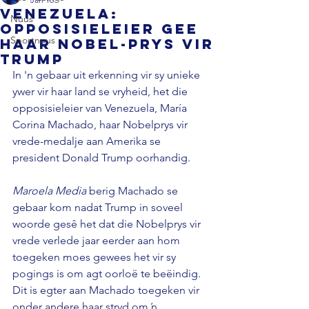
Venezuela:
Nuus
opposisieleier gee
Sportnuus
haar Nobel-prys vir
Trump
In 'n gebaar uit erkenning vir sy unieke 
ywer vir haar land se vryheid, het die 
opposisieleier van Venezuela, María 
Corina Machado, haar Nobelprys vir 
vrede-medalje aan Amerika se 
president Donald Trump oorhandig. 
Maroela Media 
berig Machado se 
gebaar kom nadat Trump in soveel 
woorde gesê het dat die Nobelprys vir 
vrede verlede jaar eerder aan hom 
toegeken moes gewees het vir sy 
pogings is om agt oorloë te beëindig. 
Dit is egter aan Machado toegeken vir 
onder andere haar stryd om ŉ 