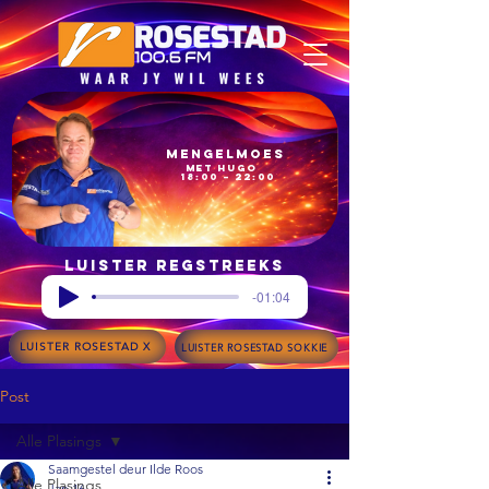
Mengelmoes
met Hugo
18:00 – 22:00
Luister regstreeks
-01:04
LUISTER ROSESTAD X
LUISTER ROSESTAD SOKKIE
Post
Alle Plasings
Saamgestel deur Ilde Roos
Alle Plasings
Jan 16