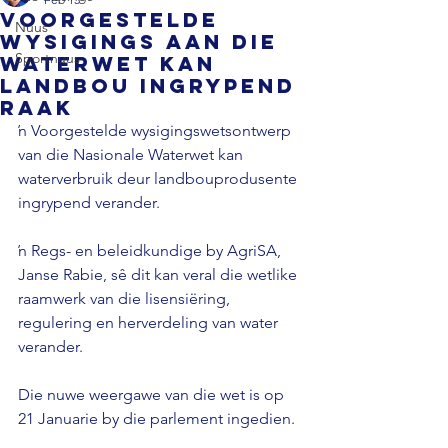
Voorgestelde
Nuus
wysigings aan die
Sportnuus
waterwet kan
landbou ingrypend
raak
ŉ Voorgestelde wysigingswetsontwerp 
van die Nasionale Waterwet kan 
waterverbruik deur landbouprodusente 
ingrypend verander.
ŉ Regs- en beleidkundige by AgriSA, 
Janse Rabie, sê dit kan veral die wetlike 
raamwerk van die lisensiëring, 
regulering en herverdeling van water 
verander.
Die nuwe weergawe van die wet is op 
21 Januarie by die parlement ingedien.