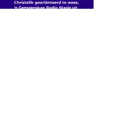
Christelik georiënteerd te
wees.
'n Gemeenskap Radio Stasie vir
die gemeenskap van
Bloemfontein.
Maak
Kontak
Besoek ons
KORT PAAIE
> ADVERTEER OP ROSESTAD