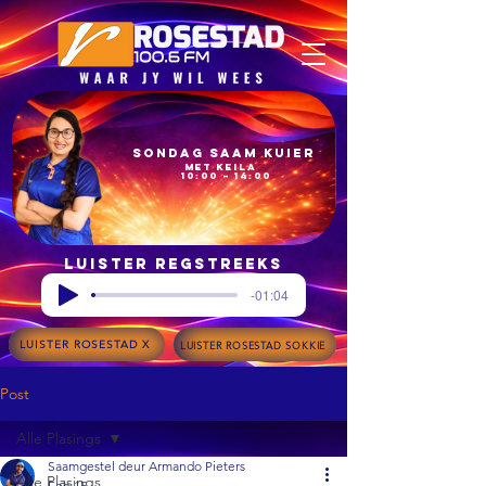
Sondag Saam Kuier
met Keila
10:00 – 14:00
Luister regstreeks
-01:04
LUISTER ROSESTAD X
LUISTER ROSESTAD SOKKIE
Post
Alle Plasings
Saamgestel deur Armando Pieters
Alle Plasings
Feb 15