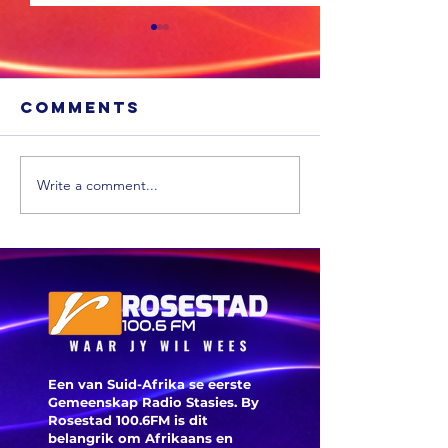
Comments
Write a comment...
'n VS skool is
Ongevee
glo beroof
Toyota-
voertui
word vi
veilighe
herroep
Een van Suid-Afrika se eerste
Gemeenskap Radio Stasies. By
Rosestad 100.6FM is dit
belangrik om Afrikaans en