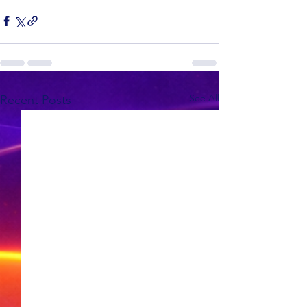
See All
Recent Posts