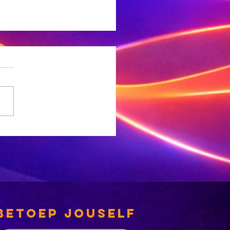
NC-
rgemeesterskandidate
 deeglik gekeur’
betoep jouself