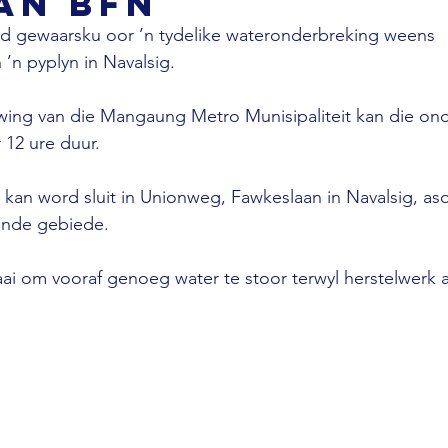
an Bfn
d gewaarsku oor ’n tydelike wateronderbreking weens 
’n pyplyn in Navalsig.
wing van die Mangaung Metro Munisipaliteit kan die on
 12 ure duur.
 kan word sluit in Unionweg, Fawkeslaan in Navalsig, as
ende gebiede.
i om vooraf genoeg water te stoor terwyl herstelwerk a