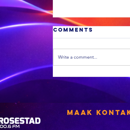
Comments
Write a comment...
Minder
vuurwapenlise
word hernu
Maak Konta