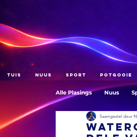
TUIS
NUUS
SPORT
POTGOOIE
Alle Plasings
Nuus
S
Saamgestel deur Na
Water