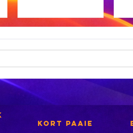
Xhariep kry
eers in 2031 'n
nuwe
nsies
munisipaliteit
‘A
bu
k
is
KORT PAAIE