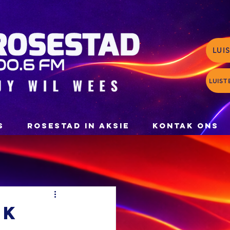
LUI
LUIST
S
ROSESTAD IN AKSIE
KONTAK ONS
ak