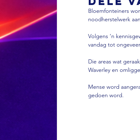
dele v
Bloemfonteiners wor
noodherstelwerk aan 
Volgens ’n kennisge
vandag tot ongeveer
Die areas wat geraak
Waverley en omligg
Mense word aangeraa
gedoen word.