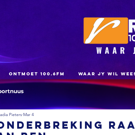
ONTMOET 100.6FM
WAAR JY WIL WEE
portnuus
dia Pieters
Mar 4
onderbreking ra