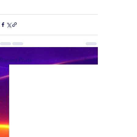
See All
Recent Posts