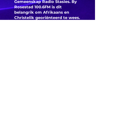
Gemeenskap Radio Stasies. By
Rosestad 100.6FM is dit
belangrik om Afrikaans en
Christelik georiënteerd te
wees.
'n Gemeenskap Radio Stasie vir
die gemeenskap van
Bloemfontein.
Maak
Kontak
Besoek ons