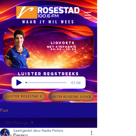
Ligvoets
met Stephanie
06:00 – 10:00
Luister regstreeks
-01:04
LUISTER ROSESTAD X
LUISTER ROSESTAD SOKKIE
Post
Alle Plasings
Saamgestel deur Nadia Pieters
Alle Plasings
Feb 24