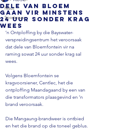
Dele van Bloem
Nuus
gaan vir minstens
Sportnuus
24 uur sonder krag
wees
’n Ontploffing by die Bayswater-
verspreidingsentrum het veroorsaak 
dat dele van Bloemfontein vir na 
raming sowat 24 uur sonder krag sal 
wees.
Volgens Bloemfontein se 
kragvoorsiener, Centlec, het die 
ontploffing Maandagaand by een van 
die transformators plaasgevind en ’n 
brand veroorsaak. 
Die Mangaung-brandweer is ontbied 
en het die brand op die toneel geblus.