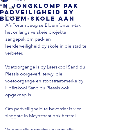
‘n Jongklomp pak
Nuus
padveiligheid by
Sportnuus
Bloem-skole aan
AfriForum Jeug se Bloemfontein-tak 
het onlangs verskeie projekte 
aangepak om pad- en 
leerderveiligheid by skole in die stad te 
verbeter.
Voetoorgange is by Laerskool Sand du 
Plessis oorgeverf, terwyl die 
voetoorgange en stopstraat-merke by 
Hoërskool Sand du Plessis ook 
opgeknap is. 
Om padveiligheid te bevorder is vier 
slaggate in Mayostraat ook herstel.
Volgens die organisasie vorm die 