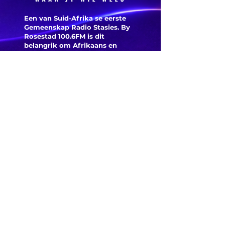
Een van Suid-Afrika se eerste
Gemeenskap Radio Stasies. By
Rosestad 100.6FM is dit
belangrik om Afrikaans en
Christelik georiënteerd te
wees.
'n Gemeenskap Radio Stasie vir
die gemeenskap van
Bloemfontein.
Maak
Kontak
Besoek ons