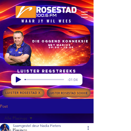
Die Oggend Konneksie
met Marius
09:00 – 12:00
Luister regstreeks
-01:04
LUISTER ROSESTAD X
LUISTER ROSESTAD SOKKIE
Post
Alle Plasings
Saamgestel deur Nadia Pieters
Alle Plasings
Feb 26