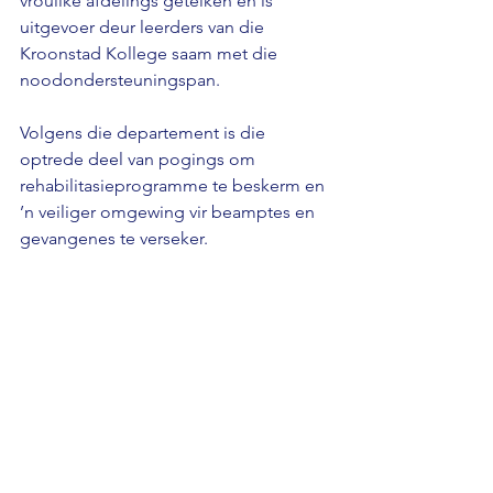
vroulike afdelings geteiken en is 
uitgevoer deur leerders van die 
Kroonstad Kollege saam met die 
noodondersteuningspan. 
Volgens die departement is die 
optrede deel van pogings om 
rehabilitasieprogramme te beskerm en 
’n veiliger omgewing vir beamptes en 
gevangenes te verseker.