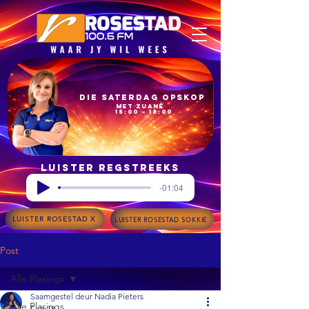
Die Saterdag Opskop
met Zuané
15:00 – 18:00
Luister regstreeks
-01:04
LUISTER ROSESTAD X
LUISTER ROSESTAD SOKKIE
Post
Alle Plasings
Saamgestel deur Nadia Pieters
Alle Plasings
Feb 18