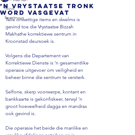
’n Vrystaatse tronk
Nuus
word vasgevat
Sportnuus
Talle onwettige items en dwelms is 
gevind toe
die Vrystaatse Bizzah 
Makhathe korrektiewe sentrum in 
Kroonstad deursoek is. 
Volgens die Departement van 
Korrektiewe Dienste is ’n gesamentlike 
operasie uitgevoer om veiligheid en 
beheer binne die sentrum te versterk. 
Selfone, skerp voorwerpe, kontant en 
bankkaarte is gekonfiskeer, terwyl ’n 
groot hoeveelheid dagga en mandrax 
ook gevind is. 
Die operasie het beide die manlike en 