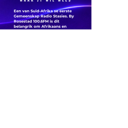
Een van Suid-Afrika se eerste
Gemeenskap Radio Stasies. By
Rosestad 100.6FM is dit
belangrik om Afrikaans en
Christelik georiënteerd te
wees.
'n Gemeenskap Radio Stasie vir
die gemeenskap van
Bloemfontein.
Maak
Kontak
Besoek ons