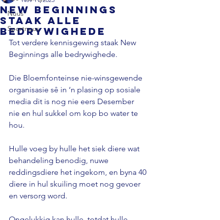
New Beginnings
Nuus
staak alle
Sportnuus
bedrywighede
Tot verdere kennisgewing staak New 
Beginnings alle bedrywighede. 
Die Bloemfonteinse nie-winsgewende 
organisasie sê in ‘n plasing op sosiale 
media dit is nog nie eers Desember 
nie en hul sukkel om kop bo water te 
hou. 
Hulle voeg by hulle het siek diere wat 
behandeling benodig, nuwe 
reddingsdiere het ingekom, en byna 40 
diere in hul skuiling moet nog gevoer 
en versorg word. 
Ongelukkig kan hulle, totdat hulle 