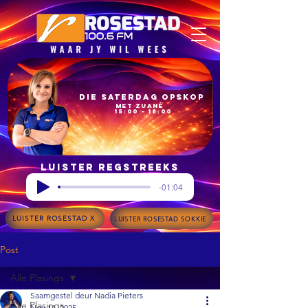
Die Saterdag Opskop
met Zuané
15:00 – 18:00
Luister regstreeks
-01:04
LUISTER ROSESTAD X
LUISTER ROSESTAD SOKKIE
Post
Alle Plasings
Saamgestel deur Nadia Pieters
Alle Plasings
Nov 11, 2025