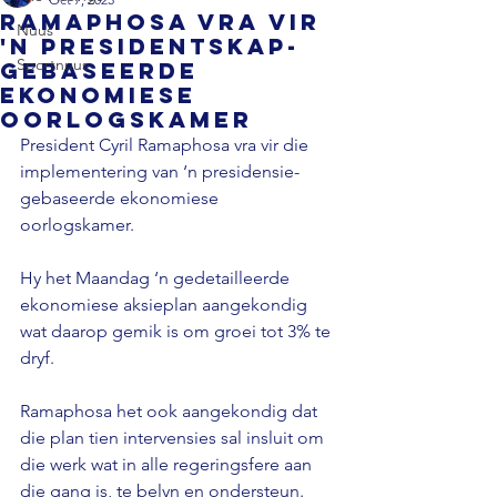
Ramaphosa vra vir
Nuus
'n presidentskap-
Sportnuus
gebaseerde
ekonomiese
oorlogskamer
President Cyril Ramaphosa vra vir die 
implementering van ‘n presidensie-
gebaseerde ekonomiese 
oorlogskamer. 
Hy het Maandag ‘n gedetailleerde 
ekonomiese aksieplan aangekondig 
wat daarop gemik is om groei tot 3% te 
dryf. 
Ramaphosa het ook aangekondig dat 
die plan tien intervensies sal insluit om 
die werk wat in alle regeringsfere aan 
die gang is, te belyn en ondersteun. 