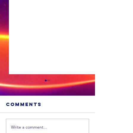
Comments
Write a comment...
Sneeu word
'n Ligte