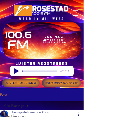
Laatnag
met 100.6FM
22:00 – 00:00
Luister regstreeks
-01:04
LUISTER ROSESTAD X
LUISTER ROSESTAD SOKKIE
Post
Alle Plasings
Saamgestel deur Ilde Roos
Alle Plasings
Oct 7, 2025