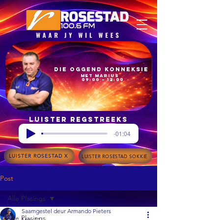
Die Oggend Konneksie
met Marius
09:00 – 12:00
Luister regstreeks
-01:04
LUISTER ROSESTAD X
LUISTER ROSESTAD SOKKIE
Post
Alle Plasings
Saamgestel deur Armando Pieters
Alle Plasings
May 17