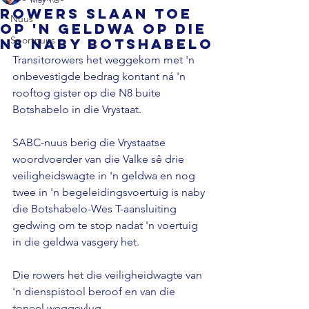
Rowers slaan toe
Nuus
op 'n geldwa op die
Sportnuus
N8 naby Botshabelo
Transitorowers het weggekom met 'n 
onbevestigde bedrag kontant ná 'n 
rooftog gister op die N8 buite 
Botshabelo in die Vrystaat.
SABC-nuus berig die Vrystaatse 
woordvoerder van die Valke sê drie 
veiligheidswagte in 'n geldwa en nog 
twee in 'n begeleidingsvoertuig is naby 
die Botshabelo-Wes T-aansluiting 
gedwing om te stop nadat 'n voertuig 
in die geldwa vasgery het.
Die rowers het die veiligheidwagte van 
'n dienspistool beroof en van die 
toneel weggevlug.