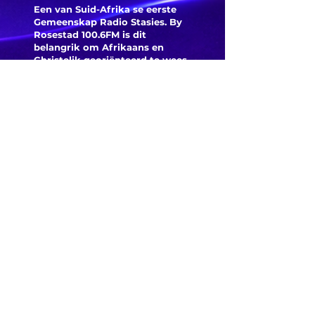
Een van Suid-Afrika se eerste
Gemeenskap Radio Stasies. By
Rosestad 100.6FM is dit
belangrik om Afrikaans en
Christelik georiënteerd te
wees.
'n Gemeenskap Radio Stasie vir
die gemeenskap van
Bloemfontein.
Maak
Kontak
Besoek ons