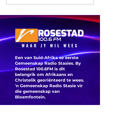
glo beroof
Toyota-
voertui
word vi
veilighe
herroep
Een van Suid-Afrika se eerste
Gemeenskap Radio Stasies. By
Rosestad 100.6FM is dit
belangrik om Afrikaans en
Christelik georiënteerd te
wees.
'n Gemeenskap Radio Stasie vir
die gemeenskap van
Bloemfontein.
Maak
Kontak