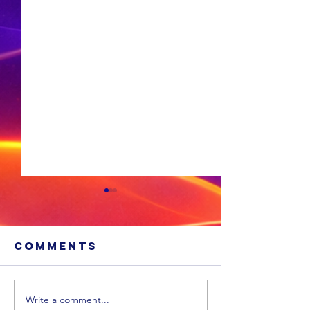
Comments
Write a comment...
'n VS skool is
Ongevee