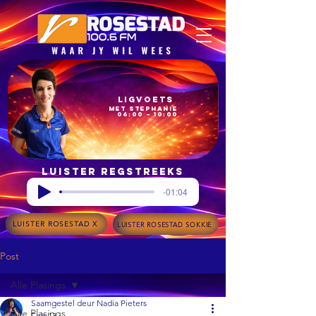
Ligvoets
met Stephanie
06:00 – 10:00
Luister regstreeks
-01:04
LUISTER ROSESTAD X
LUISTER ROSESTAD SOKKIE
Post
Alle Plasings
Saamgestel deur Nadia Pieters
Alle Plasings
Feb 13