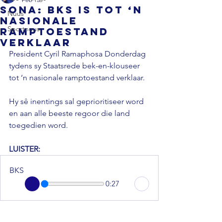
SONA: BKS is tot ‘n
Nuus
nasionale
Sportnuus
ramptoestand
verklaar
President Cyril Ramaphosa Donderdag 
tydens sy Staatsrede bek-en-klouseer 
tot ‘n nasionale ramptoestand verklaar. 
Hy sê inentings sal geprioritiseer word 
en aan alle beeste regoor die land 
toegedien word.
LUISTER:
BKS
0:27