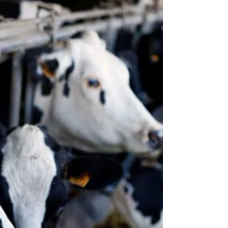
Die minister van landbou, John Steenhuisen,
sê dat sosio-ekonomiese verligting vir
kwesbare boere wat onder bek-en-klouseer
gebuk gaan, oorweeg word. Hy sê egter
daar is nie tans 'n algemene
vergoedingsfonds nie. Netwerk24 berig dat
LP's intussen groter duidelikheid eis oor die
regering se reaksie op die BKS-uitbreking,
terwyl kommer toeneem oor die wagtyd vir
laboratoriumtoetse, die beskikbaarheid van
entstof en die impak van kwarantyn op
veeboere. Hulle was veral krities oo