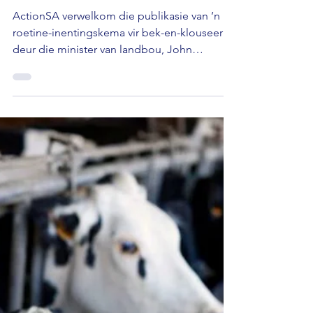
Saamgestel deur Ilde Roos
Apr 10
Nuus
BKS: ActionSA verwelkom
’n roetine-inentingskema
ActionSA verwelkom die publikasie van ’n
roetine-inentingskema vir bek-en-klouseer
deur die minister van landbou, John
Steenhuisen. Die party sê die skema, wat
ingevolge die Wet op Dieresiektes uitgereik
is, is ’n lankal reeds agterstallige stap wat
private veeartse en vee-eienaars in staat stel
om ’n meer aktiewe rol in die inenting van
kuddes te speel. ActionSA sê die stap
verskuif weg van ’n oorgesentraliseerde
benadering wat voorheen die land se reaksie
op die uitbreking