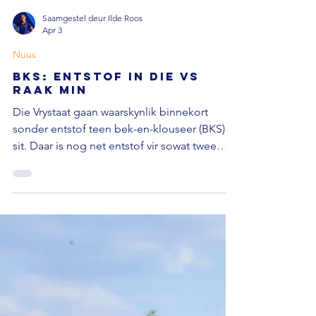
Saamgestel deur Ilde Roos
Apr 3
Nuus
BKS: Entstof in die VS
raak min
Die Vrystaat gaan waarskynlik binnekort
sonder entstof teen bek-en-klouseer (BKS)
sit. Daar is nog net entstof vir sowat twee
weke se inentings oor en geen aanduiding
van wanneer dit weer beskikbaar sal wees
nie. Netwerk24 berig die visepresident van