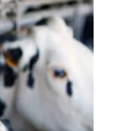
huidige massa-bek-en-klouseer inentings-
strategie positiewe resultate lewer. 'n Totaal
van 1 317 gevalle is landwyd aangemeld teen
10 April, met die Vrystaat en Noordwes wat
die hardste getref is. Die departement het
suksesvol ‘n bestendige voorraad entstowwe