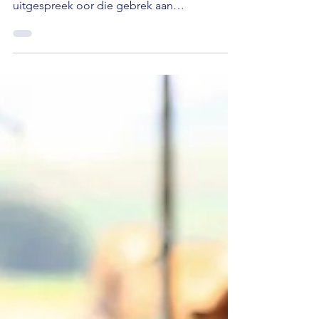
Die DA in die Dihlabeng plaaslike
munisipaliteit in die Vrystaat het kommer
uitgespreek oor die gebrek aan
weidingsgrond in Slabbert en gewaarsku dat
dit die verspreiding van bek-en-klouseer kan
vererger. Die DA se Sello Mokoena sê
inwoners word gedwing om vee in
residensiële gebiede aan te hou, wat
infeksierisiko’s verhoog en voedselsekerheid
bedreig. Mokoena vra vir dringende
toekenning van meentgrond, strenger
veebeheer en koördinering met landbou-
owerhede om die uitbreki