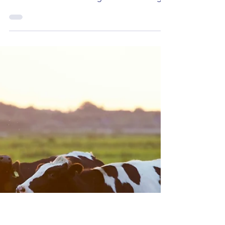
Saamgestel deur Nadia Pieters
Mar 24
Nuus
BKS kos Vrystaat-boere
miljoene
’n Vrystaatse boer sê hy het reeds meer as
R40 miljoen weens die bek-en-klouseer-
uitbraak verloor. IOL berig die is onthulling
gemaak tydens ’n oorsigbesoek deur die
Parlement se portefeuljekomitee oor
landbou in die Fezile Dabi-distrik. Boere het
die provinsiale Departement van Landbou
gekritiseer en beweer entstowwe is nie
betyds toegedien nie. Volgens die boer kos
dit tussen R4 000 en R6 000 om ’n enkele
bees te ent, met totale koste wat reeds meer
as R6 miljoen beloop. D