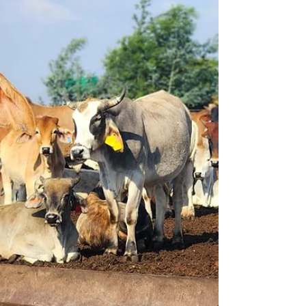
Vrystaat Landbou (VL), Friedl von Maltitz, het
bevestig dat die entstof in die provinsie nog
net vir sowat twee weke sal hou. Hy het ook
daarop gewys dat daar teen dié tyd meer vee
ingeënt moes wees volgens die
departement van la