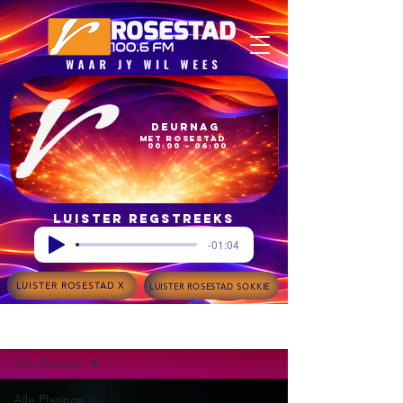
Deurnag
met Rosestad
00:00 – 06:00
Luister regstreeks
-01:04
LUISTER ROSESTAD X
LUISTER ROSESTAD SOKKIE
Blog
Alle Plasings
Alle Plasings