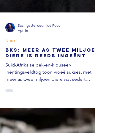
Saamgestel deur Ilde Roos
Apr 16
Nuus
BKS: Meer as twee miljoen
diere is reeds ingeënt
Suid-Afrika se bek-en-klouseer-
inentingsveldtog toon vroeë sukses, met
meer as twee miljoen diere wat sedert
Februarie ingeënt is. Die minister van
landbou, John Steenhuisen, het
aangekondig dat vroeë data aandui dat die