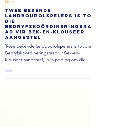
5 days ago
Nuus
Twee bekende
landbourolspelers is tot
die
Bedryfskoördineringsra
ad vir Bek-en-klouseer
aangestel
Twee bekende landbourolspelers is tot die
Bedryfskoördineringsraad vir Bek-en-
klouseer aangestel, in 'n poging om die
stryd teen die uitbreking van die siekte
verder te versterk. Volgens Maroela Media is
Theo de Jager, uitvoerende
direksievoorsitter van Saai, en dr. Danie
Odendaal, direkteur van die Veearts Netwerk,
Vrydag deur die Minister van Landbou, Willie
Aucamp, tot die raad benoem. Die
Bedryfskoördineringsraad is vroeër vanjaar