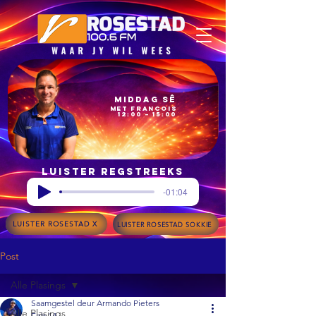
Middag Sê
met Francois
12:00 – 15:00
Luister regstreeks
-01:04
LUISTER ROSESTAD X
LUISTER ROSESTAD SOKKIE
Post
Alle Plasings
Saamgestel deur Armando Pieters
Alle Plasings
Feb 14