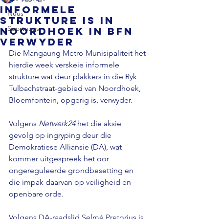
Informele
Nuus
strukture is in
Sportnuus
Noordhoek in Bfn
verwyder
Die Mangaung Metro Munisipaliteit het 
hierdie week verskeie informele 
strukture wat deur plakkers in die Ryk 
Tulbachstraat-gebied van Noordhoek, 
Bloemfontein, opgerig is, verwyder. 
Volgens 
Netwerk24 
het die aksie 
gevolg op ingryping deur die 
Demokratiese Alliansie (DA), wat 
kommer uitgespreek het oor 
ongereguleerde grondbesetting en 
die impak daarvan op veiligheid en 
openbare orde. 
Volgens DA-raadslid Selmé Pretorius is 