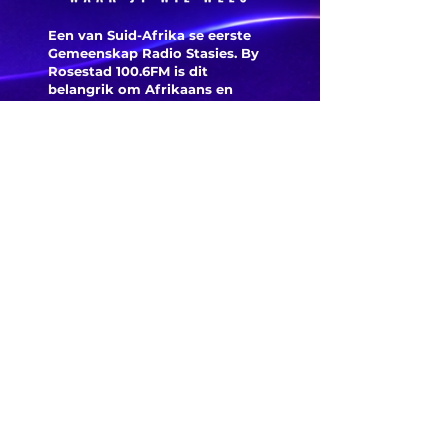
Een van Suid-Afrika se eerste
Gemeenskap Radio Stasies. By
Rosestad 100.6FM is dit
belangrik om Afrikaans en
Christelik georiënteerd te
wees.
'n Gemeenskap Radio Stasie vir
die gemeenskap van
Bloemfontein.
Maak
Kontak
Besoek ons