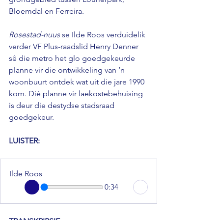
Bloemdal en Ferreira. 
Rosestad-nuus 
se Ilde Roos verduidelik 
verder VF Plus-raadslid Henry Denner 
sê die metro het glo goedgekeurde 
planne vir die ontwikkeling van ‘n 
woonbuurt ontdek wat uit die jare 1990 
kom. Dié planne vir laekostebehuising 
is deur die destydse stadsraad 
goedgekeur.
LUISTER: 
Ilde Roos
0:34