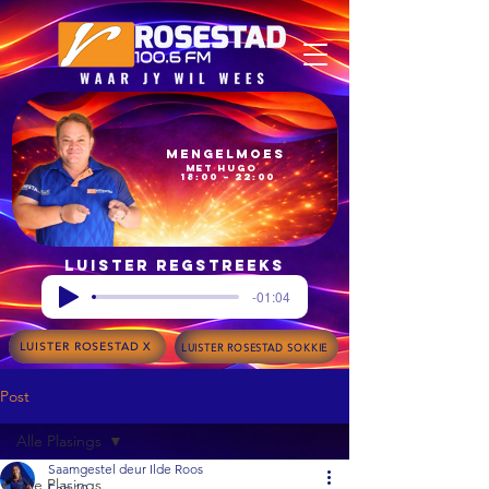
Mengelmoes
met Hugo
18:00 – 22:00
Luister regstreeks
-01:04
LUISTER ROSESTAD X
LUISTER ROSESTAD SOKKIE
Post
Alle Plasings
Saamgestel deur Ilde Roos
Alle Plasings
Feb 10