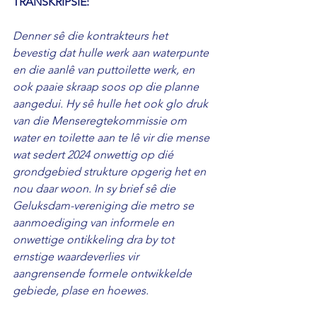
TRANSKRIPSIE: 
Denner sê die kontrakteurs het 
bevestig dat hulle werk aan waterpunte 
en die aanlê van puttoilette werk, en 
ook paaie skraap soos op die planne 
aangedui. Hy sê hulle het ook glo druk 
van die Menseregtekommissie om 
water en toilette aan te lê vir die mense 
wat sedert 2024 onwettig op dié 
grondgebied strukture opgerig het en 
nou daar woon. In sy brief sê die 
Geluksdam-vereniging die metro se 
aanmoediging van informele en 
onwettige ontikkeling dra by tot 
ernstige waardeverlies vir 
aangrensende formele ontwikkelde 
gebiede, plase en hoewes.