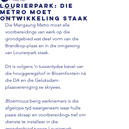
Lourierpark: Die
Nuus
Metro moet
Sportnuus
ontwikkeling staak
Die Mangaung Metro moet alle 
voorbereidings van werk op die 
grondgebied wat deel vorm van die 
Brandkop-plaas en in die omgewing 
van Lourierpark staak. 
Dit is volgens 'n tussentydse bevel van 
die hooggeregshof in Bloemfontein ná 
die DA en die Geluksdam-
plaasvereniging se skrywes. 
Bloemnuus 
berig werknemers is die 
afgelope tyd waargeneem waar hulle 
paaie skraap en voorbereidings tref om 
dienste te installeer in die 
grondgebied tussen Lourierpark, 